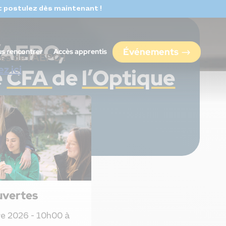
t postulez dès maintenant !
’AEPO,
Événements
s rencontrer
Accès apprentis
es de l’AEPO !
ez ici
e
CFA
de
l’Optique
Je postule
n – Lunetier
Opticien – Lunetier
rateur
créateur
uvertes
e 2026 - 10h00 à