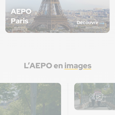
AEPO
Paris
Découvrir
L’AEPO en
images