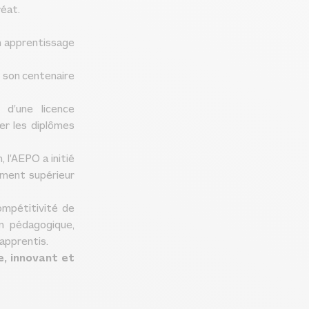
réat.
 apprentissage
e son centenaire
 d’une licence
er les diplômes
, l’AEPO a initié
ement supérieur
compétitivité de
on pédagogique,
apprentis.
, innovant et