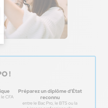
Licence
Professi
des Méti
l’Optiqu
Décou
PO !
tique
Préparez un diplôme d’État
 le CFA
reconnu
entre le Bac Pro, le BTS ou la