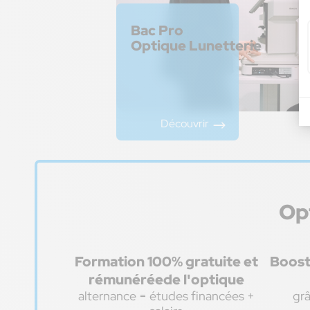
Bac Pro
Optique Lunetterie
Découvrir
Opt
Formation 100% gratuite et
Boost
rémunéréede l'optique
alternance = études financées +
grâ