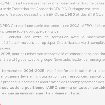
51
, l’AEPO instaure le premier examen délivrant un diplôme de lau
entre de Formation des Apprentis CFA-R.A. Dudragne est créé.
 son offre avec des sections BEP OL en
1990
et des BTS OL en
AC PRO Optique Lunetterie est lancé, et en
2012
, l’AEPO célèbr
s ancienne école d’optique de France.
AEPO enrichit son offre de formation avec le lancement
e dédiée aux métiers de l’optique. Cette licence vient complét
oposés.
t
2025
, pour optimiser son attractivité et consolider sa position
nt stratégique avec le groupe Novétude, leader de l’enseign
, formalisé en
2024-2025,
vise à renforcer la solidité et la 
ers plusieurs leviers : mutualisation des ressources, innovati
es processus internes et amélioration de l’accompagnement des 
e ces actions positionne l’AEPO comme un acteur durable
ré dans un environnement en pleine mutation.