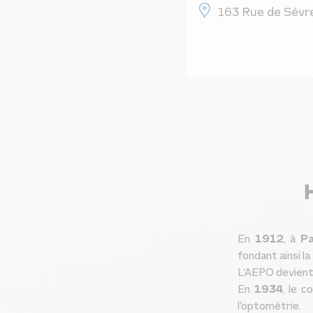
163 Rue de Sèvre
En
1912
, à
Pa
fondant ainsi l
L’AEPO devient
En
1934
, le 
l’optométrie.