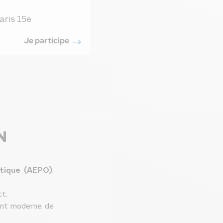
aris 15e
Je participe
N
ptique (AEPO)
,
ct.
ment moderne de