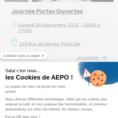
Bac Pro Optique Lunetterie
Journée Portes Ouvertes
Nous rencontrer
Accès apprentis
Samedi 26 Septembre 2026 - 10h00 à
17h00
Monteur Vendeur
Événements
163 Rue de Sèvres, Paris 15e
Je participe
Alternance
BTS Opticien Lunetier
Assistant Optométriste