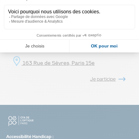
Job Dating
Licence Professionnelle des Métiers de
Lundi 31 Août 2026 - 10h00 à 15h00
l’Optique
163 Rue de Sèvres, Paris 15e
Opticien Manager
Je participe
Accessibilité Handicap :
BTS en Modules