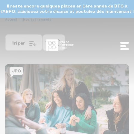
Il reste encore quelques places en 1ère année de BTS à
l'AEPO, saisissez votre chance et postulez dès maintenant !
Accueil
Nos événements
Tag
Tri par
Nos événements
JPO
Nos formations
Le campus
Les métiers
Recruter un alternant
Actualités