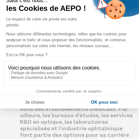
A l’écoute et doté de qualités
relationnelles, il possède des
connaissances oculaires et techniques.
Il maitrise la réfraction dans son intégralité et a des
notions sur les pathologies de l’œil
Il est consciencieux et sait utiliser les différents
Licence Professionnelle des Métiers de
instruments de mesure (RNM, OCT, Champ visuel,
l’Optique
biomètre…)
Il sait réaliser une adaptation en lentilles de contact
Les débouchés
Opticien Manager
L'assistant optométriste dispose de
nombreuses opportunités de carrière. Il
pourra exercer auprès des clients dans
les magasins d'optique, mais également
dans des établissements médicaux. Par
ailleurs, les bureaux d'études, les services
R&D en optique, les laboratoires
spécialisés et l'industrie ophtalmique
font partie des options pour sa carrière
BTS en Modules