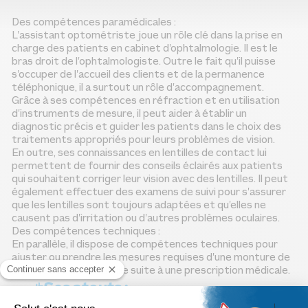
Bac Pro Optique Lunetterie
Des compétences paramédicales :
Nous rencontrer
L’assistant optométriste joue un rôle clé dans la prise en
charge des patients en cabinet d’ophtalmologie. Il est le
Accès apprentis
bras droit de l’ophtalmologiste. Outre le fait qu’il puisse
s’occuper de l’accueil des clients et de la permanence
Monteur Vendeur
téléphonique, il a surtout un rôle d’accompagnement.
Grâce à ses compétences en réfraction et en utilisation
Événements
d’instruments de mesure, il peut aider à établir un
diagnostic précis et guider les patients dans le choix des
traitements appropriés pour leurs problèmes de vision.
En outre, ses connaissances en lentilles de contact lui
permettent de fournir des conseils éclairés aux patients
qui souhaitent corriger leur vision avec des lentilles. Il peut
également effectuer des examens de suivi pour s’assurer
que les lentilles sont toujours adaptées et qu’elles ne
BTS Opticien Lunetier
causent pas d’irritation ou d’autres problèmes oculaires.
Des compétences techniques :
En parallèle, il dispose de compétences techniques pour
ajuster ou prendre les mesures requises d’une monture de
lunettes ou d’une lentille suite à une prescription médicale.
Assistant Optométriste
Ses atouts :