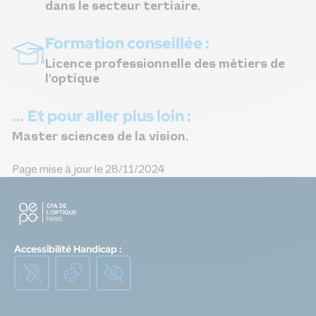
dans le secteur tertiaire.
Formation conseillée :
Opticien – Lunetier spécialisé
Licence professionnelle des métiers de
l’optique
... Et pour aller plus loin :
Master sciences de la vision.
Page mise à jour le 28/11/2024
Opticien – Lunetier collaborateur
Accessibilité Handicap :